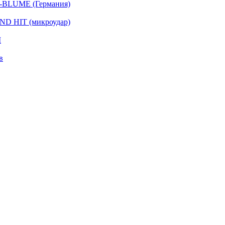
-BLUME (Германия)
D HIT (микроудар)
I
в