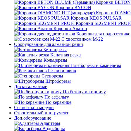
Коронки BETON
Коронки BYCON
Коронки DIAMON
Коронки KEOS PULSAR
Коронки SEGMENT-PROF
Коронки Алатон
Коронки для подрозетнико
С хвостовиком М-22
Оборудование для алмазной резки
Бетонорезы
Канатная резка
Кольцерезы
Плиткорезы и камнерезы
Резчики швов
Стенорезы
Штроборезы
Диски алмазные
По бетону и кирпичу
По асфальту
По керамике
Сегменты и модули
Строительный инструмент
Доп.оборудование
Адаптеры
Водосборы