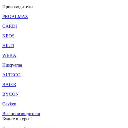
Производители
PROALMAZ
CARDI
KEOS
HILTI
WEKA
Husqvarna
ALTECO
BAIER
BYCON
Cayken
Все производители
Будьте в курсе!