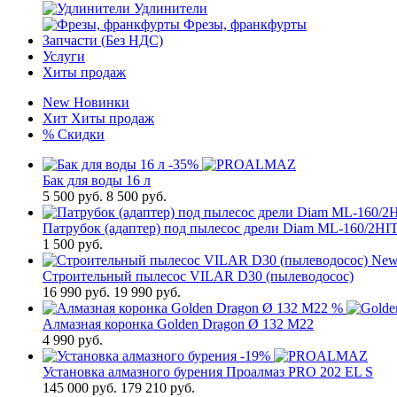
Удлинители
Фрезы, франкфурты
Запчасти (Без НДС)
Услуги
Хиты продаж
New
Новинки
Хит
Хиты продаж
%
Скидки
-35%
Бак для воды 16 л
5 500
руб.
8 500 руб.
Патрубок (адаптер) под пылесос дрели Diam ML-160/2HI
1 500
руб.
Ne
Строительный пылесос VILAR D30 (пылеводосос)
16 990
руб.
19 990 руб.
%
Алмазная коронка Golden Dragon Ø 132 М22
4 990
руб.
-19%
Установка алмазного бурения Проалмаз PRO 202 EL S
145 000
руб.
179 210 руб.