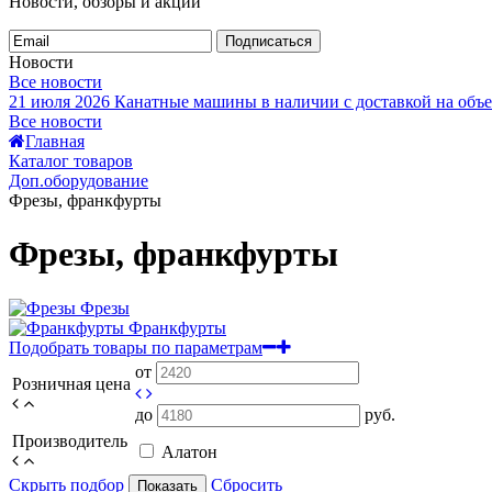
Новости, обзоры и акции
Подписаться
Новости
Все новости
21 июля 2026
Канатные машины в наличии с доставкой на объе
Все новости
Главная
Каталог товаров
Доп.оборудование
Фрезы, франкфурты
Фрезы, франкфурты
Фрезы
Франкфурты
Подобрать товары по параметрам
от
Розничная цена
до
руб.
Производитель
Алатон
Скрыть подбор
Сбросить
Показать