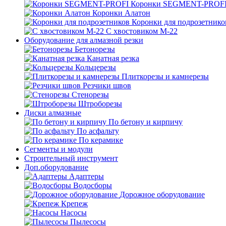
Коронки SEGMENT-PROF
Коронки Алатон
Коронки для подрозетнико
С хвостовиком М-22
Оборудование для алмазной резки
Бетонорезы
Канатная резка
Кольцерезы
Плиткорезы и камнерезы
Резчики швов
Стенорезы
Штроборезы
Диски алмазные
По бетону и кирпичу
По асфальту
По керамике
Сегменты и модули
Строительный инструмент
Доп.оборудование
Адаптеры
Водосборы
Дорожное оборудование
Крепеж
Насосы
Пылесосы