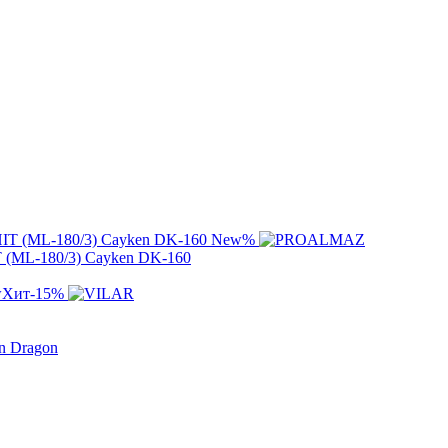
New
%
T (ML-180/3) Cayken DK-160
w
Хит
-15%