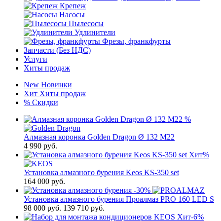
Крепеж
Насосы
Пылесосы
Удлинители
Фрезы, франкфурты
Запчасти (Без НДС)
Услуги
Хиты продаж
New
Новинки
Хит
Хиты продаж
%
Скидки
%
Алмазная коронка Golden Dragon Ø 132 М22
4 990
руб.
Хит
%
Установка алмазного бурения Keos KS-350 set
164 000
руб.
-30%
Установка алмазного бурения Проалмаз PRO 160 LED S
98 000
руб.
139 710 руб.
Хит
-6%