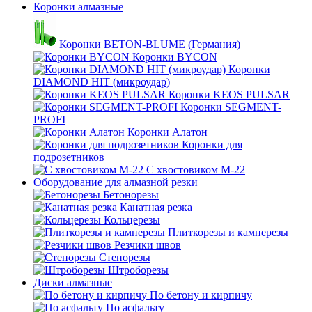
Коронки алмазные
Коронки BETON-BLUME (Германия)
Коронки BYCON
Коронки
DIAMOND HIT (микроудар)
Коронки KEOS PULSAR
Коронки SEGMENT-
PROFI
Коронки Алатон
Коронки для
подрозетников
С хвостовиком М-22
Оборудование для алмазной резки
Бетонорезы
Канатная резка
Кольцерезы
Плиткорезы и камнерезы
Резчики швов
Стенорезы
Штроборезы
Диски алмазные
По бетону и кирпичу
По асфальту