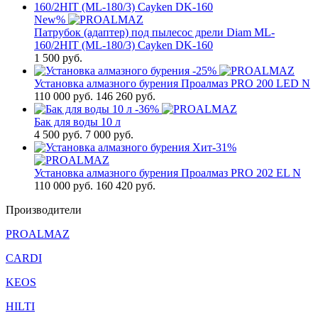
New
%
Патрубок (адаптер) под пылесос дрели Diam ML-
160/2HIT (ML-180/3) Cayken DK-160
1 500
руб.
-25%
Установка алмазного бурения Проалмаз PRO 200 LED N
110 000
руб.
146 260 руб.
-36%
Бак для воды 10 л
4 500
руб.
7 000 руб.
Хит
-31%
Установка алмазного бурения Проалмаз PRO 202 EL N
110 000
руб.
160 420 руб.
Производители
PROALMAZ
CARDI
KEOS
HILTI