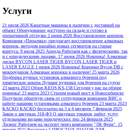
Услуги
21 июля 2026
Канатные машины в наличии с доставкой на
объект
Оборудование доступно на складе и готово к
оперативной отгрузке
2 июня 2026
Восстановление коронок
Компания «Проалмаз» предлагает восстановление алмазных
коронок, методом напайки новых сегментов на старые
корпуса.
9 июля 2025
Аренда
Работаем как с физическими, так
и с юридическими лицами.
17 июня 2026
Новинка! Алмазные
диски BYCON LASER TIGER
BYCON LASER TIGER и
LASER EAGLE
1 июня 2026
Новинка! Коронки Bycon DB с
микроударом
Алмазные коронки в наличии!
25 марта 2026
Подборка ручных установок алмазного бурения под
химические анкера
Лучшие ручники для бурения на сухую
23 марта 2023
Обзор KEOS KS-158
Сегодня у нас на обзоре
новинка!
23 марта 2023
Строим новый мост в Новосибирске
Получили обратную связь от сотрудников компании ВИС о
работе нашими установками алмазного бурения
23 марта 2023
КАСКО
КАСКО бесплатно на 3 и 6 месяцев
7 февраля 2025
Закон о закупках 318-ФЗ
О закупках товаров, работ, услуг
отдельными видами юридических лиц
24 февраля 2025
Лизинг
Работаем на экспорт через компанию "ЛК Фера".
15
января 2021
Рассрочка
5 ПРОСТЫХ ШАГОВ ДЛЯ