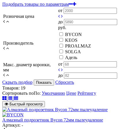
Подобрать товары по параметрам
от
Розничная цена
до
руб.
BYCON
KEOS
Производитель
PROALMAZ
SOLGA
Адель
от
Макс. диаметр коронки,
мм
до
Скрыть подбор
Сбросить
Показать
Товаров:
19
Сортировать по
По
:
Умолчанию
Цене
Рейтингу
Быстрый просмотр
Алмазный подрозетник Bycon 72мм пылеудаление
Артикул: -