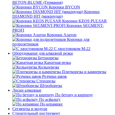
BETON-BLUME (Германия)
Коронки BYCON
Коронки
DIAMOND HIT (микроудар)
Коронки KEOS PULSAR
Коронки SEGMENT-
PROFI
Коронки Алатон
Коронки для
подрозетников
С хвостовиком М-22
Оборудование для алмазной резки
Бетонорезы
Канатная резка
Кольцерезы
Плиткорезы и камнерезы
Резчики швов
Стенорезы
Штроборезы
Диски алмазные
По бетону и кирпичу
По асфальту
По керамике
Сегменты и модули
Строительный инструмент