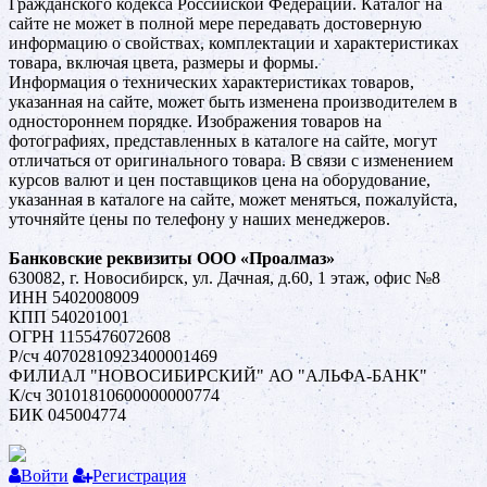
Гражданского кодекса Российской Федерации. Каталог на
сайте не может в полной мере передавать достоверную
информацию о свойствах, комплектации и характеристиках
товара, включая цвета, размеры и формы.
Информация о технических характеристиках товаров,
указанная на сайте, может быть изменена производителем в
одностороннем порядке. Изображения товаров на
фотографиях, представленных в каталоге на сайте, могут
отличаться от оригинального товара. В связи с изменением
курсов валют и цен поставщиков цена на оборудование,
указанная в каталоге на сайте, может меняться, пожалуйста,
уточняйте цены по телефону у наших менеджеров.
Банковские реквизиты ООО «Проалмаз»
630082, г. Новосибирск, ул. Дачная, д.60, 1 этаж, офис №8
ИНН 5402008009
КПП 540201001
ОГРН 1155476072608
Р/сч 40702810923400001469
ФИЛИАЛ "НОВОСИБИРСКИЙ" АО "АЛЬФА-БАНК"
К/сч 30101810600000000774
БИК 045004774
Войти
Регистрация