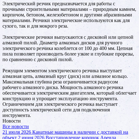
Электрический резчик предназначается для работы с
прочными строительными материалами – природным камнем,
кирпичом, бетоном, железобетоном и другими абразивными
материалами. Резчики электрические используются как для
сухого, так и для мокрого реза.
Электрические резчики выпускаются с дисковой или цепной
алмазной пилой. Диаметр алмазных дисков для ручного
электрического резчика колеблется от 100 до 400 мм. Цепная
пила позволяет производить более узкие и глубокие прорезы,
по сравнению с дисковой пилой.
Режущим элементом электрического резчика выступает
алмазная цепь, алмазный круг (диск) или алмазное кольцо.
Максимальная глубина реза ограничивается радиусом
рабочего алмазного диска. Мощность алмазного резчика
обеспечивается электрическим двигателем, который облегчает
конструкцию и упрощает эксплуатацию инструмента.
Ограничением для электрического резчика выступает
доступность электрической сети для подключения
инструмента.
Новости
Все новости
21 июля 2026
Канатные машины в наличии с доставкой на
объект
2 июня 2026
Восстановление коронок
Аренда