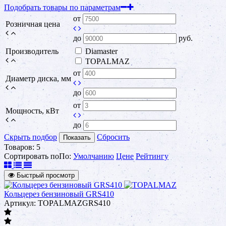
Подобрать товары по параметрам
от
Розничная цена
до
руб.
Производитель
Diamaster
TOPALMAZ
от
Диаметр диска, мм
до
от
Мощность, кВт
до
Скрыть подбор
Сбросить
Показать
Товаров:
5
Сортировать по
По
:
Умолчанию
Цене
Рейтингу
Быстрый просмотр
Кольцерез бензиновый GRS410
Артикул: TOPALMAZGRS410