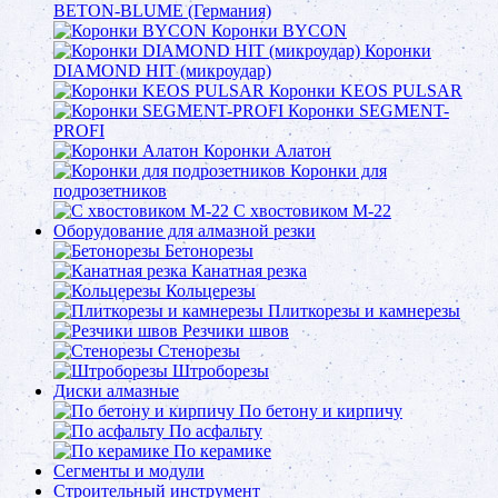
BETON-BLUME (Германия)
Коронки BYCON
Коронки
DIAMOND HIT (микроудар)
Коронки KEOS PULSAR
Коронки SEGMENT-
PROFI
Коронки Алатон
Коронки для
подрозетников
С хвостовиком М-22
Оборудование для алмазной резки
Бетонорезы
Канатная резка
Кольцерезы
Плиткорезы и камнерезы
Резчики швов
Стенорезы
Штроборезы
Диски алмазные
По бетону и кирпичу
По асфальту
По керамике
Сегменты и модули
Строительный инструмент