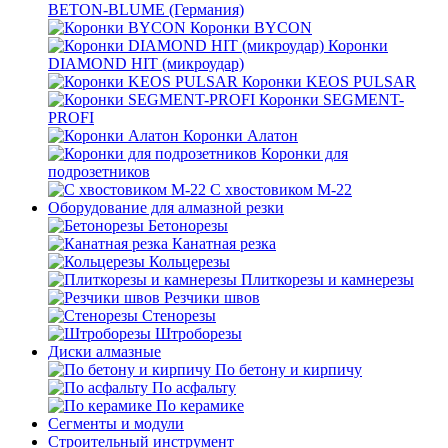
BETON-BLUME (Германия)
Коронки BYCON
Коронки
DIAMOND HIT (микроудар)
Коронки KEOS PULSAR
Коронки SEGMENT-
PROFI
Коронки Алатон
Коронки для
подрозетников
С хвостовиком М-22
Оборудование для алмазной резки
Бетонорезы
Канатная резка
Кольцерезы
Плиткорезы и камнерезы
Резчики швов
Стенорезы
Штроборезы
Диски алмазные
По бетону и кирпичу
По асфальту
По керамике
Сегменты и модули
Строительный инструмент