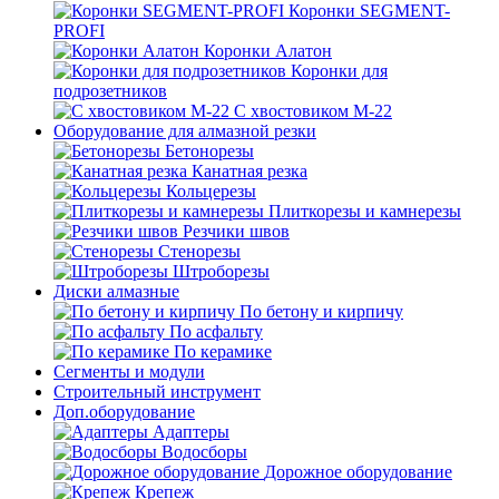
Коронки SEGMENT-
PROFI
Коронки Алатон
Коронки для
подрозетников
С хвостовиком М-22
Оборудование для алмазной резки
Бетонорезы
Канатная резка
Кольцерезы
Плиткорезы и камнерезы
Резчики швов
Стенорезы
Штроборезы
Диски алмазные
По бетону и кирпичу
По асфальту
По керамике
Сегменты и модули
Строительный инструмент
Доп.оборудование
Адаптеры
Водосборы
Дорожное оборудование
Крепеж