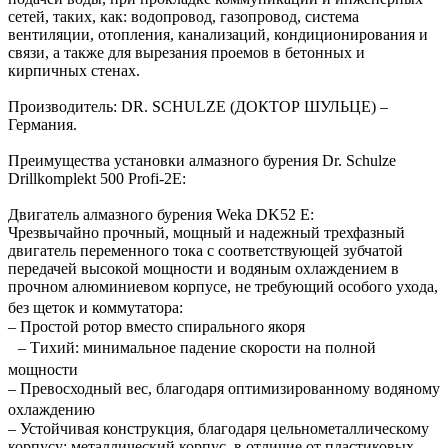
сетей, таких, как: водопровод, газопровод, система
вентиляции, отопления, канализаций, кондиционирования и
связи, а также для вырезания проемов в бетонных и
кирпичных стенах.
Производитель: DR. SCHULZE (ДОКТОР ШУЛЬЦЕ) –
Германия.
Преимущества установки алмазного бурения Dr. Schulze
Drillkomplekt 500 Profi-2E:
Двигатель алмазного бурения Weka DK52 E:
Чрезвычайно прочный, мощный и надежный трехфазный
двигатель переменного тока с соответствующей зубчатой
передачей высокой мощности и водяным охлаждением в
прочном алюминиевом корпусе, не требующий особого ухода,
без щеток и коммутатора:
– Простой ротор вместо спирального якоря
– Тихий: минимальное падение скорости на полной
мощности
– Превосходный вес, благодаря оптимизированному водяному
охлаждению
– Устойчивая конструкция, благодаря цельнометаллическому
корпусу: металлический корпус, в отличие от пластиковых