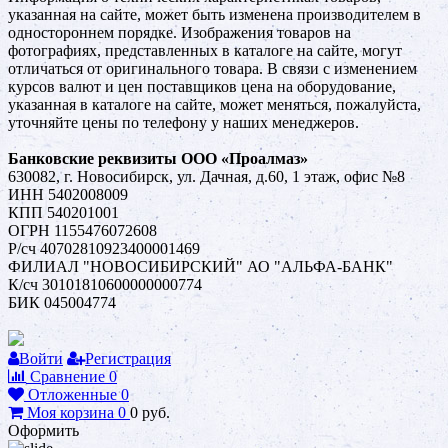
указанная на сайте, может быть изменена производителем в
одностороннем порядке. Изображения товаров на
фотографиях, представленных в каталоге на сайте, могут
отличаться от оригинального товара. В связи с изменением
курсов валют и цен поставщиков цена на оборудование,
указанная в каталоге на сайте, может меняться, пожалуйста,
уточняйте цены по телефону у наших менеджеров.
Банковские реквизиты ООО «Проалмаз»
630082, г. Новосибирск, ул. Дачная, д.60, 1 этаж, офис №8
ИНН 5402008009
КПП 540201001
ОГРН 1155476072608
Р/сч 40702810923400001469
ФИЛИАЛ "НОВОСИБИРСКИЙ" АО "АЛЬФА-БАНК"
К/сч 30101810600000000774
БИК 045004774
Войти
Регистрация
Сравнение
0
Отложенные
0
Моя корзина
0
0
руб.
Оформить