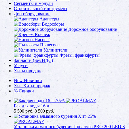
Сегменты и модули
Строительный инструмент
Доп.оборудование
Адаптеры
Водосборы
Дорожное оборудование
Крепеж
Насосы
Пылесосы
Удлинители
Фрезы, франкфурты
Запчасти (Без НДС)
Услуги
Хиты продаж
New
Новинки
Хит
Хиты продаж
%
Скидки
-35%
Бак для воды 16 л
5 500
руб.
8 500 руб.
Хит
-25%
Установка алмазного бурения Проалмаз PRO 200 LED S