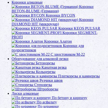
Коронки алмазные
Коронки
BETON-BLUME (Германия)
Коронки BYCON
Коронки
DIAMOND HIT (микроудар)
Коронки KEOS PULSAR
Коронки SEGMENT-
PROFI
Коронки Алатон
Коронки для
подрозетников
С хвостовиком М-22
Оборудование для алмазной резки
Бетонорезы
Канатная резка
Кольцерезы
Плиткорезы и камнерезы
Резчики швов
Стенорезы
Штроборезы
Диски алмазные
По бетону и кирпичу
По асфальту
По керамике