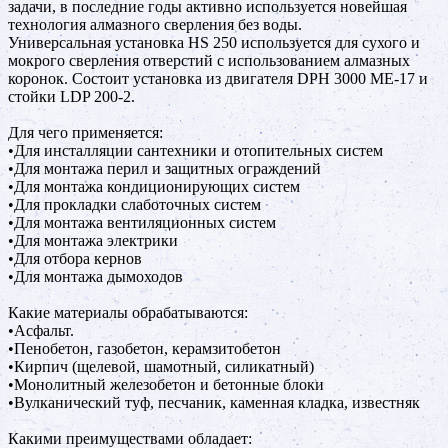
задачи, в последние годы активно используется новейшая
технология алмазного сверления без воды.
Универсальная установка HS 250 используется для сухого и
мокрого сверления отверстий с использованием алмазных
коронок. Состоит установка из двигателя DPH 3000 ME-17 и
стойки LDP 200-2.
Для чего применяется:
•Для инсталляции сантехники и отопительных систем
•Для монтажа перил и защитных ограждений
•Для монтажа кондиционирующих систем
•Для прокладки слаботочных систем
•Для монтажа вентиляционных систем
•Для монтажа электрики
•Для отбора кернов
•Для монтажа дымоходов
Какие материалы обрабатываются:
•Асфальт.
•Пенобетон, газобетон, керамзитобетон
•Кирпич (щелевой, шамотный, силикатный)
•Монолитный железобетон и бетонные блоки
•Вулканический туф, песчаник, каменная кладка, известняк
Какими преимуществами обладает: