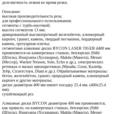
долговечность лезвия во время резки.
Описание:
высокая производительность реза;
для профессионального использования;
сегменты с турбо-насечкой;
высота сегментов 13 мм;
армированный высокопрочный железобетон, клинкерный
кирпич, гранит, камень, твердый песчанник, бордюрный
камень, тротуарная плитка;
сегментные алмазные диски BYCON LASER TIGER d400 мм
применяются на камнерезныx станках, бензорезах (Stihl
(Штиль), Husqvarna (Хускварна), Makita (Макита), Messer
(Мессер), Wacker Neuson, Solo, Echo и др.), электрических
резчиках и малых швонарезчиках (Masalta, Grost, Калибр,
Зубр, Сплитстоун, Diam и др.). Обрабатываемые материалы:
бетон, железобетон, гранит, природный камень, клинкерный
кирпич и другие материалы;
диски диаметром 400 мм имеют посадку 25.4 мм. (400х25.4
мм);
сухой/мокрый рез.
Алмазные диски BYCON диаметром 400 мм применяются,
как правило, на камнерезных станках, бензорезах (Stihl
(Штиль), Husqvarna (Хускварна), Makita (Макита), Messer