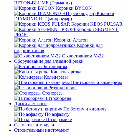
BETON-BLUME (Германия)
Коронки BYCON
Коронки
DIAMOND HIT (микроудар)
Коронки KEOS PULSAR
Коронки SEGMENT-
PROFI
Коронки Алатон
Коронки для
подрозетников
С хвостовиком М-22
Оборудование для алмазной резки
Бетонорезы
Канатная резка
Кольцерезы
Плиткорезы и камнерезы
Резчики швов
Стенорезы
Штроборезы
Диски алмазные
По бетону и кирпичу
По асфальту
По керамике
Сегменты и модули
Строительный инструмент