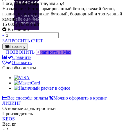
Посадочное отверстие, мм 25,4
Назначение, Бетон, армированный бетон, свежий бетон,
гранит, шамот, силикат, бутовый, бордюрный и тротуарный
камень
15 600 руб.
за 1 шт
В наличии
-
+
ЗАПРОСИТЬ СЧЕТ
В корзину
ПОЗВОНИТЬ
написать в Max
Сравнить
Отложить
Способы оплаты
Все способы оплаты
Можно оформить в кредит
ЛИЗИНГ
Основные характеристики
Производитель
KEOS
Вес, кг
3,2