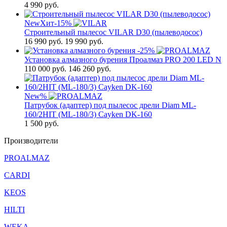
4 990
руб.
New
Хит
-15%
Строительный пылесос VILAR D30 (пылеводосос)
16 990
руб.
19 990 руб.
-25%
Установка алмазного бурения Проалмаз PRO 200 LED N
110 000
руб.
146 260 руб.
New
%
Патрубок (адаптер) под пылесос дрели Diam ML-
160/2HIT (ML-180/3) Cayken DK-160
1 500
руб.
Производители
PROALMAZ
CARDI
KEOS
HILTI
WEKA