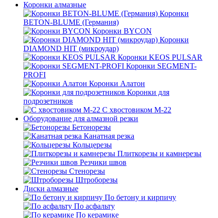
Коронки алмазные
Коронки
BETON-BLUME (Германия)
Коронки BYCON
Коронки
DIAMOND HIT (микроудар)
Коронки KEOS PULSAR
Коронки SEGMENT-
PROFI
Коронки Алатон
Коронки для
подрозетников
С хвостовиком М-22
Оборудование для алмазной резки
Бетонорезы
Канатная резка
Кольцерезы
Плиткорезы и камнерезы
Резчики швов
Стенорезы
Штроборезы
Диски алмазные
По бетону и кирпичу
По асфальту
По керамике