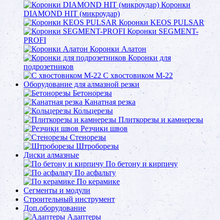
Коронки
DIAMOND HIT (микроудар)
Коронки KEOS PULSAR
Коронки SEGMENT-
PROFI
Коронки Алатон
Коронки для
подрозетников
С хвостовиком М-22
Оборудование для алмазной резки
Бетонорезы
Канатная резка
Кольцерезы
Плиткорезы и камнерезы
Резчики швов
Стенорезы
Штроборезы
Диски алмазные
По бетону и кирпичу
По асфальту
По керамике
Сегменты и модули
Строительный инструмент
Доп.оборудование
Адаптеры