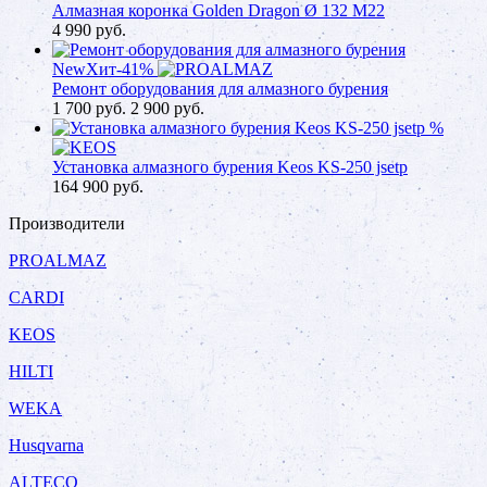
Алмазная коронка Golden Dragon Ø 132 М22
4 990
руб.
New
Хит
-41%
Ремонт оборудования для алмазного бурения
1 700
руб.
2 900 руб.
%
Установка алмазного бурения Keos KS-250 jsetp
164 900
руб.
Производители
PROALMAZ
CARDI
KEOS
HILTI
WEKA
Husqvarna
ALTECO