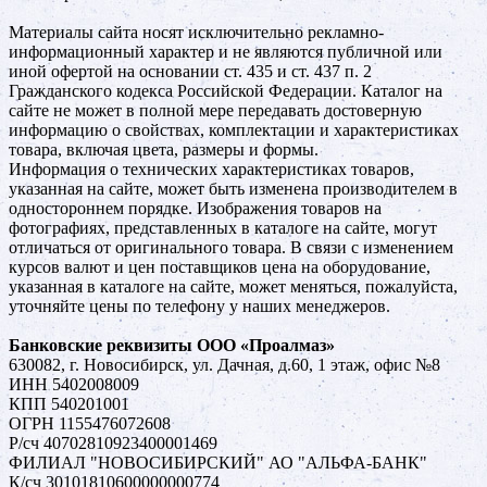
Материалы сайта носят исключительно рекламно-
информационный характер и не являются публичной или
иной офертой на основании ст. 435 и ст. 437 п. 2
Гражданского кодекса Российской Федерации. Каталог на
сайте не может в полной мере передавать достоверную
информацию о свойствах, комплектации и характеристиках
товара, включая цвета, размеры и формы.
Информация о технических характеристиках товаров,
указанная на сайте, может быть изменена производителем в
одностороннем порядке. Изображения товаров на
фотографиях, представленных в каталоге на сайте, могут
отличаться от оригинального товара. В связи с изменением
курсов валют и цен поставщиков цена на оборудование,
указанная в каталоге на сайте, может меняться, пожалуйста,
уточняйте цены по телефону у наших менеджеров.
Банковские реквизиты ООО «Проалмаз»
630082, г. Новосибирск, ул. Дачная, д.60, 1 этаж, офис №8
ИНН 5402008009
КПП 540201001
ОГРН 1155476072608
Р/сч 40702810923400001469
ФИЛИАЛ "НОВОСИБИРСКИЙ" АО "АЛЬФА-БАНК"
К/сч 30101810600000000774