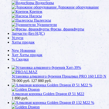
Водосборы
Дорожное оборудование
Крепеж
Насосы
Пылесосы
Удлинители
Фрезы, франкфурты
Запчасти (Без НДС)
Услуги
Хиты продаж
New
Новинки
Хит
Хиты продаж
%
Скидки
Хит
-39%
Установка алмазного бурения Проалмаз PRO 160 LED N
78 000
руб.
127 880 руб.
%
Алмазная коронка Golden Dragon Ø 51 М22
1 890
руб.
%