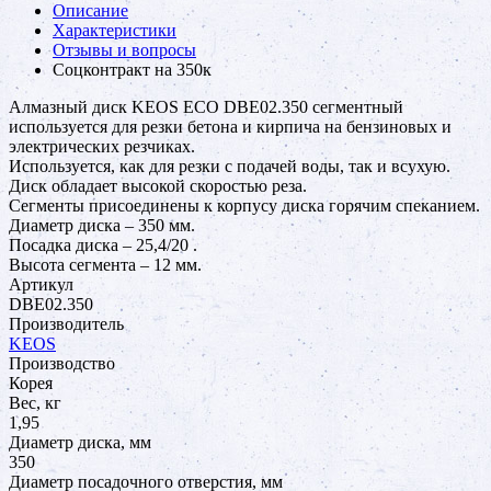
Описание
Характеристики
Отзывы и вопросы
Соцконтракт на
350к
Алмазный диск KEOS ECO DBE02.350 сегментный
используется для резки бетона и кирпича на бензиновых и
электрических резчиках.
Используется, как для резки с подачей воды, так и всухую.
Диск обладает высокой скоростью реза.
Сегменты присоединены к корпусу диска горячим спеканием.
Диаметр диска – 350 мм.
Посадка диска – 25,4/20 .
Высота сегмента – 12 мм.
Артикул
DBE02.350
Производитель
KEOS
Производство
Корея
Вес, кг
1,95
Диаметр диска, мм
350
Диаметр посадочного отверстия, мм