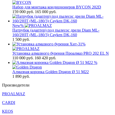
Набор для монтажа кондиционеров BYCON 202D
159 000
руб.
165 000 руб.
New
%
Патрубок (адаптер) под пылесос дрели Diam ML-
160/2HIT (ML-180/3) Cayken DK-160
1 500
руб.
Хит
-31%
Установка алмазного бурения Проалмаз PRO 202 EL N
110 000
руб.
160 420 руб.
%
Алмазная коронка Golden Dragon Ø 51 М22
1 890
руб.
Производители
PROALMAZ
CARDI
KEOS