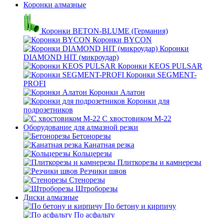
Коронки алмазные
Коронки BETON-BLUME (Германия)
Коронки BYCON
Коронки
DIAMOND HIT (микроудар)
Коронки KEOS PULSAR
Коронки SEGMENT-
PROFI
Коронки Алатон
Коронки для
подрозетников
С хвостовиком М-22
Оборудование для алмазной резки
Бетонорезы
Канатная резка
Кольцерезы
Плиткорезы и камнерезы
Резчики швов
Стенорезы
Штроборезы
Диски алмазные
По бетону и кирпичу
По асфальту