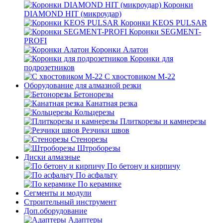
Коронки
DIAMOND HIT (микроудар)
Коронки KEOS PULSAR
Коронки SEGMENT-
PROFI
Коронки Алатон
Коронки для
подрозетников
С хвостовиком М-22
Оборудование для алмазной резки
Бетонорезы
Канатная резка
Кольцерезы
Плиткорезы и камнерезы
Резчики швов
Стенорезы
Штроборезы
Диски алмазные
По бетону и кирпичу
По асфальту
По керамике
Сегменты и модули
Строительный инструмент
Доп.оборудование
Адаптеры