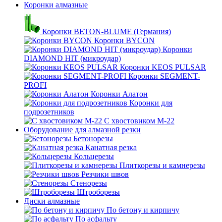
Коронки алмазные
Коронки BETON-BLUME (Германия)
Коронки BYCON
Коронки
DIAMOND HIT (микроудар)
Коронки KEOS PULSAR
Коронки SEGMENT-
PROFI
Коронки Алатон
Коронки для
подрозетников
С хвостовиком М-22
Оборудование для алмазной резки
Бетонорезы
Канатная резка
Кольцерезы
Плиткорезы и камнерезы
Резчики швов
Стенорезы
Штроборезы
Диски алмазные
По бетону и кирпичу
По асфальту