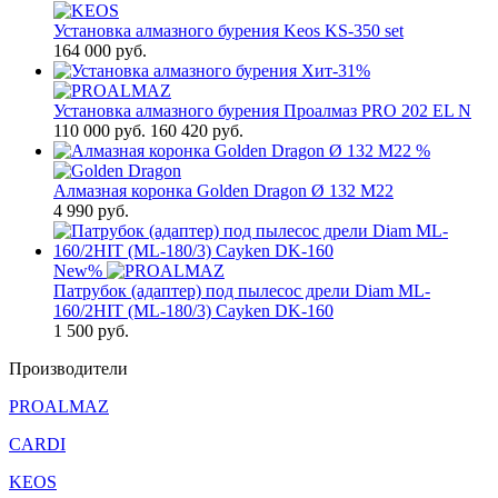
Установка алмазного бурения Keos KS-350 set
164 000
руб.
Хит
-31%
Установка алмазного бурения Проалмаз PRO 202 EL N
110 000
руб.
160 420 руб.
%
Алмазная коронка Golden Dragon Ø 132 М22
4 990
руб.
New
%
Патрубок (адаптер) под пылесос дрели Diam ML-
160/2HIT (ML-180/3) Cayken DK-160
1 500
руб.
Производители
PROALMAZ
CARDI
KEOS