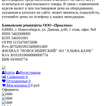
отличаться от оригинального товара. В связи с изменением
курсов валют и цен поставщиков цена на оборудование,
указанная в каталоге на сайте, может меняться, пожалуйста,
уточняйте цены по телефону у наших менеджеров.
Банковские реквизиты ООО «Проалмаз»
630082, г. Новосибирск, ул. Дачная, д.60, 1 этаж, офис №8
ИНН 5402008009
КПП 540201001
ОГРН 1155476072608
Р/сч 40702810923400001469
ФИЛИАЛ "НОВОСИБИРСКИЙ" АО "АЛЬФА-БАНК"
К/сч 30101810600000000774
БИК 045004774
Войти
Регистрация
Сравнение
0
Отложенные
0
Моя корзина
0
0
руб.
Оформить