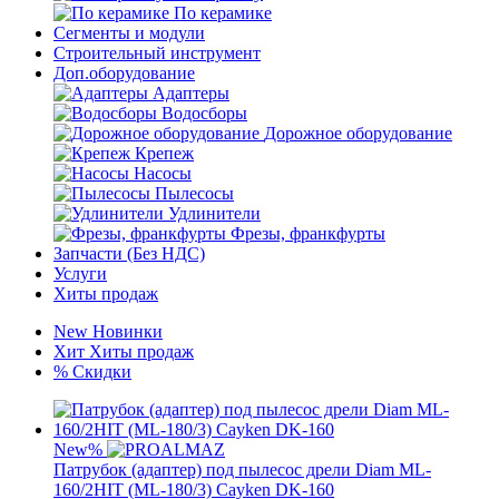
По керамике
Сегменты и модули
Строительный инструмент
Доп.оборудование
Адаптеры
Водосборы
Дорожное оборудование
Крепеж
Насосы
Пылесосы
Удлинители
Фрезы, франкфурты
Запчасти (Без НДС)
Услуги
Хиты продаж
New
Новинки
Хит
Хиты продаж
%
Скидки
New
%
Патрубок (адаптер) под пылесос дрели Diam ML-
160/2HIT (ML-180/3) Cayken DK-160