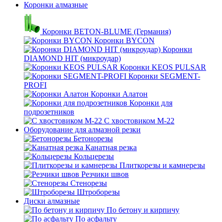
Коронки алмазные
Коронки BETON-BLUME (Германия)
Коронки BYCON
Коронки
DIAMOND HIT (микроудар)
Коронки KEOS PULSAR
Коронки SEGMENT-
PROFI
Коронки Алатон
Коронки для
подрозетников
С хвостовиком М-22
Оборудование для алмазной резки
Бетонорезы
Канатная резка
Кольцерезы
Плиткорезы и камнерезы
Резчики швов
Стенорезы
Штроборезы
Диски алмазные
По бетону и кирпичу
По асфальту