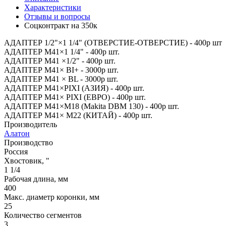
Характеристики
Отзывы и вопросы
Соцконтракт на
350к
АДАПТЕР 1/2"×1 1/4" (ОТВЕРСТИЕ-ОТВЕРСТИЕ) - 400р шт
АДАПТЕР М41×1 1/4" - 400р шт.
АДАПТЕР М41 ×1/2" - 400р шт.
АДАПТЕР М41× BI+ - 3000р шт.
АДАПТЕР М41 × BL - 3000р шт.
АДАПТЕР М41×PIXI (АЗИЯ) - 400р шт.
АДАПТЕР М41× PIXI (ЕВРО) - 400р шт.
АДАПТЕР М41×M18 (Makita DBM 130) - 400р шт.
АДАПТЕР М41× M22 (КИТАЙ) - 400р шт.
Производитель
Алатон
Производство
Россия
Хвостовик, "
1 1/4
Рабочая длина, мм
400
Макс. диаметр коронки, мм
25
Количество сегментов
3