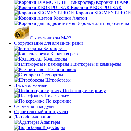
Коронки DIAMON
Коронки KEOS PULSAR
Коронки SEGMENT-PROF
Коронки Алатон
Коронки для подрозетнико
С хвостовиком М-22
Оборудование для алмазной резки
Бетонорезы
Канатная резка
Кольцерезы
Плиткорезы и камнерезы
Резчики швов
Стенорезы
Штроборезы
Диски алмазные
По бетону и кирпичу
По асфальту
По керамике
Сегменты и модули
Строительный инструмент
Доп.оборудование
Адаптеры
Водосборы