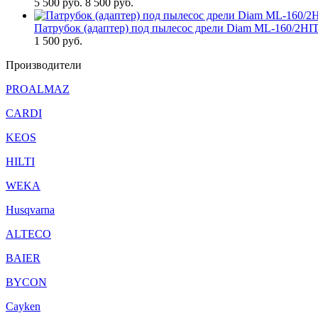
5 500
руб.
8 500 руб.
Патрубок (адаптер) под пылесос дрели Diam ML-160/2HI
1 500
руб.
Производители
PROALMAZ
CARDI
KEOS
HILTI
WEKA
Husqvarna
ALTECO
BAIER
BYCON
Cayken