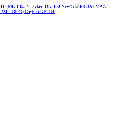
New
%
T (ML-180/3) Cayken DK-160