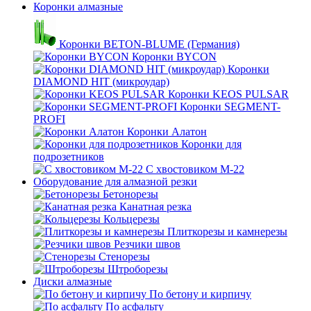
Коронки алмазные
Коронки BETON-BLUME (Германия)
Коронки BYCON
Коронки
DIAMOND HIT (микроудар)
Коронки KEOS PULSAR
Коронки SEGMENT-
PROFI
Коронки Алатон
Коронки для
подрозетников
С хвостовиком М-22
Оборудование для алмазной резки
Бетонорезы
Канатная резка
Кольцерезы
Плиткорезы и камнерезы
Резчики швов
Стенорезы
Штроборезы
Диски алмазные
По бетону и кирпичу
По асфальту