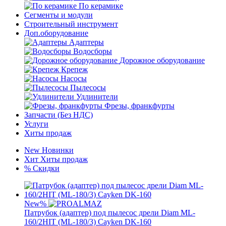
По керамике
Сегменты и модули
Строительный инструмент
Доп.оборудование
Адаптеры
Водосборы
Дорожное оборудование
Крепеж
Насосы
Пылесосы
Удлинители
Фрезы, франкфурты
Запчасти (Без НДС)
Услуги
Хиты продаж
New
Новинки
Хит
Хиты продаж
%
Скидки
New
%
Патрубок (адаптер) под пылесос дрели Diam ML-
160/2HIT (ML-180/3) Cayken DK-160