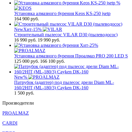
%
Установка алмазного бурения Keos KS-250 jsetp
164 900
руб.
New
Хит
-15%
Строительный пылесос VILAR D30 (пылеводосос)
16 990
руб.
19 990 руб.
Хит
-25%
Установка алмазного бурения Проалмаз PRO 200 LED S
125 000
руб.
166 100 руб.
New
%
Патрубок (адаптер) под пылесос дрели Diam ML-
160/2HIT (ML-180/3) Cayken DK-160
1 500
руб.
Производители
PROALMAZ
CARDI