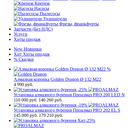
Крепеж
Насосы
Пылесосы
Удлинители
Фрезы, франкфурты
Запчасти (Без НДС)
Услуги
Хиты продаж
New
Новинки
Хит
Хиты продаж
%
Скидки
%
Алмазная коронка Golden Dragon Ø 132 М22
4 990
руб.
-25%
Установка алмазного бурения Проалмаз PRO 200 LED N
110 000
руб.
146 260 руб.
-19%
Установка алмазного бурения Проалмаз PRO 202 EL S
145 000
руб.
179 210 руб.
Хит
-25%