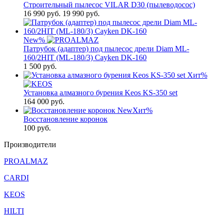
Строительный пылесос VILAR D30 (пылеводосос)
16 990
руб.
19 990 руб.
New
%
Патрубок (адаптер) под пылесос дрели Diam ML-
160/2HIT (ML-180/3) Cayken DK-160
1 500
руб.
Хит
%
Установка алмазного бурения Keos KS-350 set
164 000
руб.
New
Хит
%
Восстановление коронок
100
руб.
Производители
PROALMAZ
CARDI
KEOS
HILTI