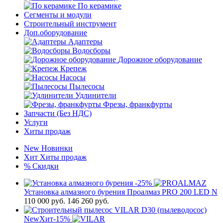
По керамике
Сегменты и модули
Строительный инструмент
Доп.оборудование
Адаптеры
Водосборы
Дорожное оборудование
Крепеж
Насосы
Пылесосы
Удлинители
Фрезы, франкфурты
Запчасти (Без НДС)
Услуги
Хиты продаж
New
Новинки
Хит
Хиты продаж
%
Скидки
-25%
Установка алмазного бурения Проалмаз PRO 200 LED N
110 000
руб.
146 260 руб.
New
Хит
-15%