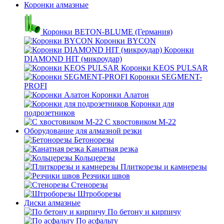
Коронки алмазные
Коронки BETON-BLUME (Германия)
Коронки BYCON
Коронки
DIAMOND HIT (микроудар)
Коронки KEOS PULSAR
Коронки SEGMENT-
PROFI
Коронки Алатон
Коронки для
подрозетников
С хвостовиком М-22
Оборудование для алмазной резки
Бетонорезы
Канатная резка
Кольцерезы
Плиткорезы и камнерезы
Резчики швов
Стенорезы
Штроборезы
Диски алмазные
По бетону и кирпичу
По асфальту