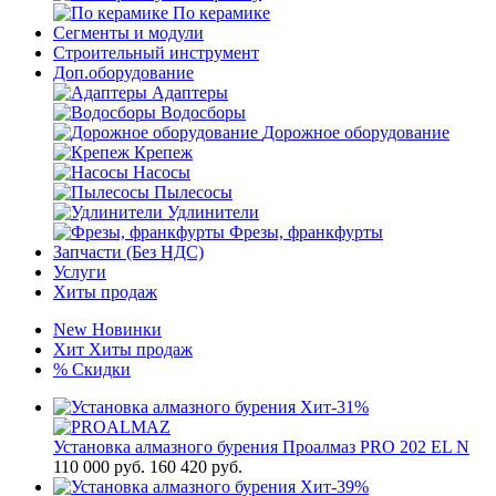
По керамике
Сегменты и модули
Строительный инструмент
Доп.оборудование
Адаптеры
Водосборы
Дорожное оборудование
Крепеж
Насосы
Пылесосы
Удлинители
Фрезы, франкфурты
Запчасти (Без НДС)
Услуги
Хиты продаж
New
Новинки
Хит
Хиты продаж
%
Скидки
Хит
-31%
Установка алмазного бурения Проалмаз PRO 202 EL N
110 000
руб.
160 420 руб.
Хит
-39%