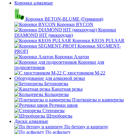
Коронки алмазные
Коронки BETON-BLUME (Германия)
Коронки BYCON
Коронки
DIAMOND HIT (микроудар)
Коронки KEOS PULSAR
Коронки SEGMENT-
PROFI
Коронки Алатон
Коронки для
подрозетников
С хвостовиком М-22
Оборудование для алмазной резки
Бетонорезы
Канатная резка
Кольцерезы
Плиткорезы и камнерезы
Резчики швов
Стенорезы
Штроборезы
Диски алмазные
По бетону и кирпичу
По асфальту