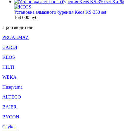
Хит
%
Установка алмазного бурения Keos KS-350 set
164 000
руб.
Производители
PROALMAZ
CARDI
KEOS
HILTI
WEKA
Husqvarna
ALTECO
BAIER
BYCON
Cayken