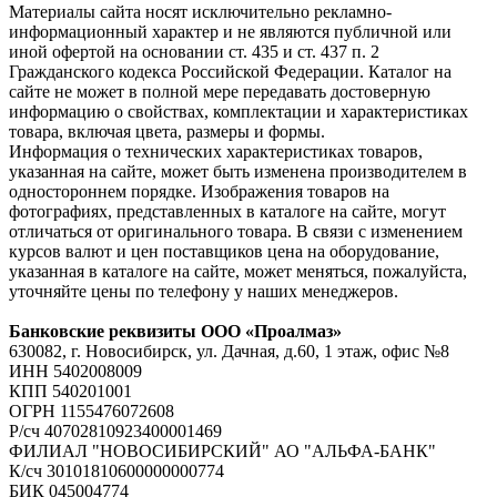
Материалы сайта носят исключительно рекламно-
информационный характер и не являются публичной или
иной офертой на основании ст. 435 и ст. 437 п. 2
Гражданского кодекса Российской Федерации. Каталог на
сайте не может в полной мере передавать достоверную
информацию о свойствах, комплектации и характеристиках
товара, включая цвета, размеры и формы.
Информация о технических характеристиках товаров,
указанная на сайте, может быть изменена производителем в
одностороннем порядке. Изображения товаров на
фотографиях, представленных в каталоге на сайте, могут
отличаться от оригинального товара. В связи с изменением
курсов валют и цен поставщиков цена на оборудование,
указанная в каталоге на сайте, может меняться, пожалуйста,
уточняйте цены по телефону у наших менеджеров.
Банковские реквизиты ООО «Проалмаз»
630082, г. Новосибирск, ул. Дачная, д.60, 1 этаж, офис №8
ИНН 5402008009
КПП 540201001
ОГРН 1155476072608
Р/сч 40702810923400001469
ФИЛИАЛ "НОВОСИБИРСКИЙ" АО "АЛЬФА-БАНК"
К/сч 30101810600000000774
БИК 045004774