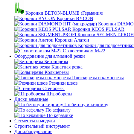
Коронки BETON-BLUME (Германия)
Коронки BYCON
Коронки DIAMON
Коронки KEOS PULSAR
Коронки SEGMENT-PROF
Коронки Алатон
Коронки для подрозетнико
С хвостовиком М-22
Оборудование для алмазной резки
Бетонорезы
Канатная резка
Кольцерезы
Плиткорезы и камнерезы
Резчики швов
Стенорезы
Штроборезы
Диски алмазные
По бетону и кирпичу
По асфальту
По керамике
Сегменты и модули
Строительный инструмент
Доп.оборудование