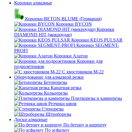
Коронки алмазные
Коронки BETON-BLUME (Германия)
Коронки BYCON
Коронки
DIAMOND HIT (микроудар)
Коронки KEOS PULSAR
Коронки SEGMENT-
PROFI
Коронки Алатон
Коронки для
подрозетников
С хвостовиком М-22
Оборудование для алмазной резки
Бетонорезы
Канатная резка
Кольцерезы
Плиткорезы и камнерезы
Резчики швов
Стенорезы
Штроборезы
Диски алмазные
По бетону и кирпичу
По асфальту