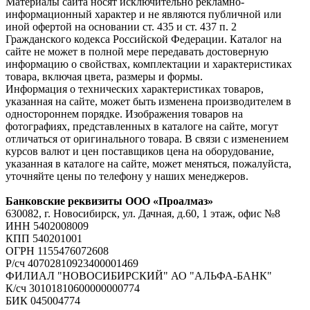
Материалы сайта носят исключительно рекламно-
информационный характер и не являются публичной или
иной офертой на основании ст. 435 и ст. 437 п. 2
Гражданского кодекса Российской Федерации. Каталог на
сайте не может в полной мере передавать достоверную
информацию о свойствах, комплектации и характеристиках
товара, включая цвета, размеры и формы.
Информация о технических характеристиках товаров,
указанная на сайте, может быть изменена производителем в
одностороннем порядке. Изображения товаров на
фотографиях, представленных в каталоге на сайте, могут
отличаться от оригинального товара. В связи с изменением
курсов валют и цен поставщиков цена на оборудование,
указанная в каталоге на сайте, может меняться, пожалуйста,
уточняйте цены по телефону у наших менеджеров.
Банковские реквизиты ООО «Проалмаз»
630082, г. Новосибирск, ул. Дачная, д.60, 1 этаж, офис №8
ИНН 5402008009
КПП 540201001
ОГРН 1155476072608
Р/сч 40702810923400001469
ФИЛИАЛ "НОВОСИБИРСКИЙ" АО "АЛЬФА-БАНК"
К/сч 30101810600000000774
БИК 045004774