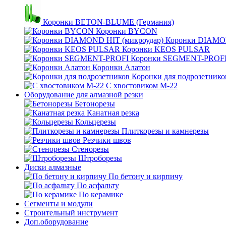
Коронки BETON-BLUME (Германия)
Коронки BYCON
Коронки DIAMON
Коронки KEOS PULSAR
Коронки SEGMENT-PROF
Коронки Алатон
Коронки для подрозетнико
С хвостовиком М-22
Оборудование для алмазной резки
Бетонорезы
Канатная резка
Кольцерезы
Плиткорезы и камнерезы
Резчики швов
Стенорезы
Штроборезы
Диски алмазные
По бетону и кирпичу
По асфальту
По керамике
Сегменты и модули
Строительный инструмент
Доп.оборудование