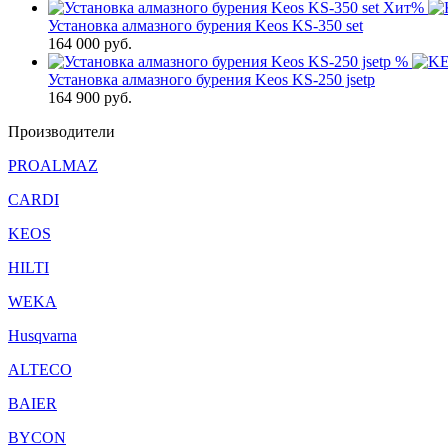
Хит
%
Установка алмазного бурения Keos KS-350 set
164 000
руб.
%
Установка алмазного бурения Keos KS-250 jsetp
164 900
руб.
Производители
PROALMAZ
CARDI
KEOS
HILTI
WEKA
Husqvarna
ALTECO
BAIER
BYCON