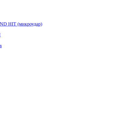
D HIT (микроудар)
I
в