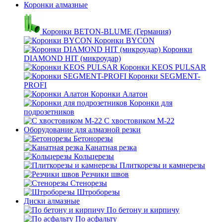
Коронки алмазные
Коронки BETON-BLUME (Германия)
Коронки BYCON
Коронки
DIAMOND HIT (микроудар)
Коронки KEOS PULSAR
Коронки SEGMENT-
PROFI
Коронки Алатон
Коронки для
подрозетников
С хвостовиком М-22
Оборудование для алмазной резки
Бетонорезы
Канатная резка
Кольцерезы
Плиткорезы и камнерезы
Резчики швов
Стенорезы
Штроборезы
Диски алмазные
По бетону и кирпичу
По асфальту