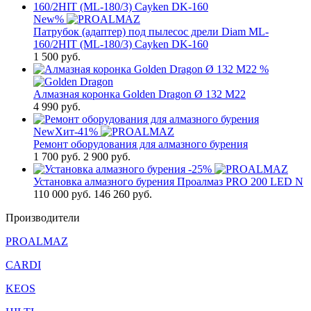
New
%
Патрубок (адаптер) под пылесос дрели Diam ML-
160/2HIT (ML-180/3) Cayken DK-160
1 500
руб.
%
Алмазная коронка Golden Dragon Ø 132 М22
4 990
руб.
New
Хит
-41%
Ремонт оборудования для алмазного бурения
1 700
руб.
2 900 руб.
-25%
Установка алмазного бурения Проалмаз PRO 200 LED N
110 000
руб.
146 260 руб.
Производители
PROALMAZ
CARDI
KEOS