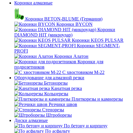
Коронки алмазные
Коронки BETON-BLUME (Германия)
Коронки BYCON
Коронки
DIAMOND HIT (микроудар)
Коронки KEOS PULSAR
Коронки SEGMENT-
PROFI
Коронки Алатон
Коронки для
подрозетников
С хвостовиком М-22
Оборудование для алмазной резки
Бетонорезы
Канатная резка
Кольцерезы
Плиткорезы и камнерезы
Резчики швов
Стенорезы
Штроборезы
Диски алмазные
По бетону и кирпичу
По асфальту