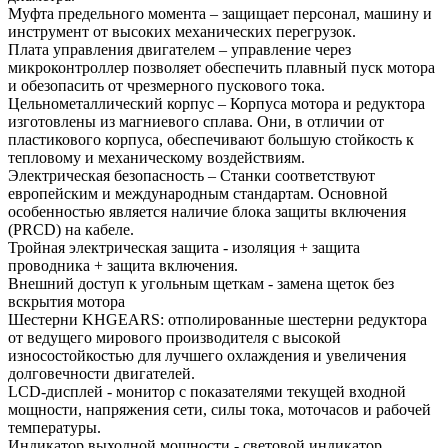
Муфта предельного момента – защищает персонал, машину и
инструмент от высоких механических перегрузок.
Плата управления двигателем – управление через
микроконтроллер позволяет обеспечить плавный пуск мотора
и обезопасить от чрезмерного пускового тока.
Цельнометаллический корпус – Корпуса мотора и редуктора
изготовлены из магниевого сплава. Они, в отличии от
пластикового корпуса, обеспечивают большую стойкость к
тепловому и механическому воздействиям.
Электрическая безопасность – Станки соответствуют
европейским и международным стандартам. Основной
особенностью является наличие блока защиты включения
(PRCD) на кабеле.
Тройная электрическая защита - изоляция + защита
проводника + защита включения.
Внешний доступ к угольным щеткам - замена щеток без
вскрытия мотора
Шестерни KHGEARS: отполированные шестерни редуктора
от ведущего мирового производителя с высокой
износостойкостью для лучшего охлаждения и увеличения
долговечности двигателей.
LCD-дисплей - монитор с показателями текущей входной
мощности, напряжения сети, силы тока, моточасов и рабочей
температуры.
Индикатор выходной мощности - световой индикатор