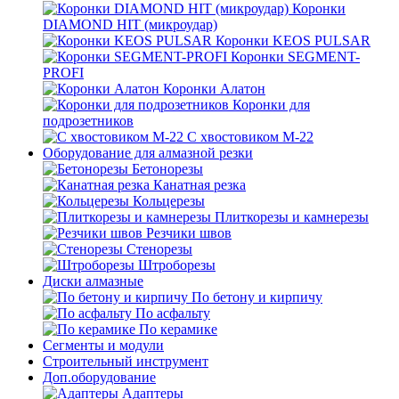
Коронки
DIAMOND HIT (микроудар)
Коронки KEOS PULSAR
Коронки SEGMENT-
PROFI
Коронки Алатон
Коронки для
подрозетников
С хвостовиком М-22
Оборудование для алмазной резки
Бетонорезы
Канатная резка
Кольцерезы
Плиткорезы и камнерезы
Резчики швов
Стенорезы
Штроборезы
Диски алмазные
По бетону и кирпичу
По асфальту
По керамике
Сегменты и модули
Строительный инструмент
Доп.оборудование
Адаптеры