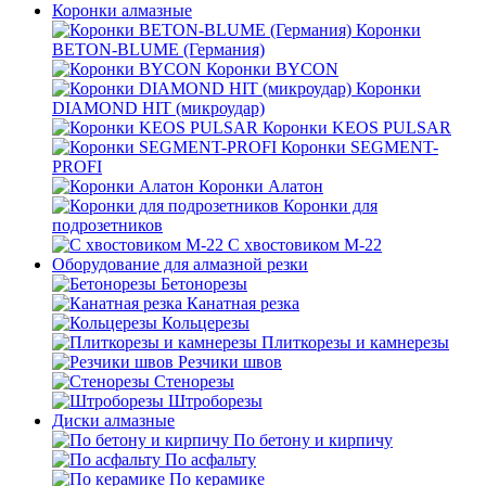
Коронки алмазные
Коронки
BETON-BLUME (Германия)
Коронки BYCON
Коронки
DIAMOND HIT (микроудар)
Коронки KEOS PULSAR
Коронки SEGMENT-
PROFI
Коронки Алатон
Коронки для
подрозетников
С хвостовиком М-22
Оборудование для алмазной резки
Бетонорезы
Канатная резка
Кольцерезы
Плиткорезы и камнерезы
Резчики швов
Стенорезы
Штроборезы
Диски алмазные
По бетону и кирпичу
По асфальту
По керамике