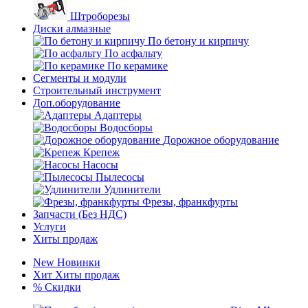
Штроборезы
Диски алмазные
По бетону и кирпичу
По асфальту
По керамике
Сегменты и модули
Строительный инструмент
Доп.оборудование
Адаптеры
Водосборы
Дорожное оборудование
Крепеж
Насосы
Пылесосы
Удлинители
Фрезы, франкфурты
Запчасти (Без НДС)
Услуги
Хиты продаж
New
Новинки
Хит
Хиты продаж
%
Скидки