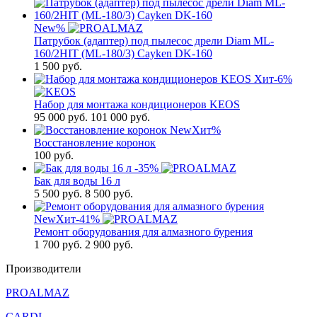
New
%
Патрубок (адаптер) под пылесос дрели Diam ML-
160/2HIT (ML-180/3) Cayken DK-160
1 500
руб.
Хит
-6%
Набор для монтажа кондиционеров KEOS
95 000
руб.
101 000 руб.
New
Хит
%
Восстановление коронок
100
руб.
-35%
Бак для воды 16 л
5 500
руб.
8 500 руб.
New
Хит
-41%
Ремонт оборудования для алмазного бурения
1 700
руб.
2 900 руб.
Производители
PROALMAZ
CARDI