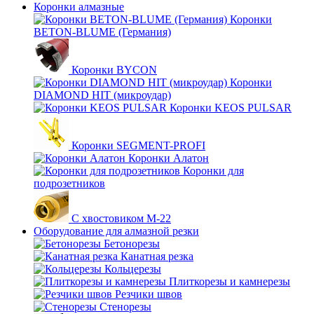
Коронки алмазные
Коронки
BETON-BLUME (Германия)
Коронки BYCON
Коронки
DIAMOND HIT (микроудар)
Коронки KEOS PULSAR
Коронки SEGMENT-PROFI
Коронки Алатон
Коронки для
подрозетников
С хвостовиком М-22
Оборудование для алмазной резки
Бетонорезы
Канатная резка
Кольцерезы
Плиткорезы и камнерезы
Резчики швов
Стенорезы