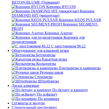
BETON-BLUME (Германия)
Коронки BYCON
Коронки
DIAMOND HIT (микроудар)
Коронки KEOS PULSAR
Коронки SEGMENT-
PROFI
Коронки Алатон
Коронки для
подрозетников
С хвостовиком М-22
Оборудование для алмазной резки
Бетонорезы
Канатная резка
Кольцерезы
Плиткорезы и камнерезы
Резчики швов
Стенорезы
Штроборезы
Диски алмазные
По бетону и кирпичу
По асфальту
По керамике
Сегменты и модули
Строительный инструмент