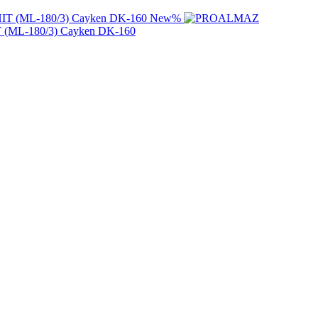
New
%
T (ML-180/3) Cayken DK-160