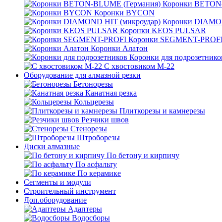
Коронки BETON
Коронки BYCON
Коронки DIAMON
Коронки KEOS PULSAR
Коронки SEGMENT-PROF
Коронки Алатон
Коронки для подрозетнико
С хвостовиком М-22
Оборудование для алмазной резки
Бетонорезы
Канатная резка
Кольцерезы
Плиткорезы и камнерезы
Резчики швов
Стенорезы
Штроборезы
Диски алмазные
По бетону и кирпичу
По асфальту
По керамике
Сегменты и модули
Строительный инструмент
Доп.оборудование
Адаптеры
Водосборы