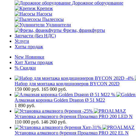
Дорожное оборудование
Крепеж
Насосы
Пылесосы
Удлинители
Фрезы, франкфурты
Запчасти (Без НДС)
Услуги
Хиты продаж
New
Новинки
Хит
Хиты продаж
%
Скидки
-4%
Набор для монтажа кондиционеров BYCON 202D
159 000
руб.
165 000 руб.
%
Алмазная коронка Golden Dragon Ø 51 М22
1 890
руб.
-25%
Установка алмазного бурения Проалмаз PRO 200 LED N
110 000
руб.
146 260 руб.
Хит
-31%
Установка алмазного бурения Проалмаз PRO 202 EL N