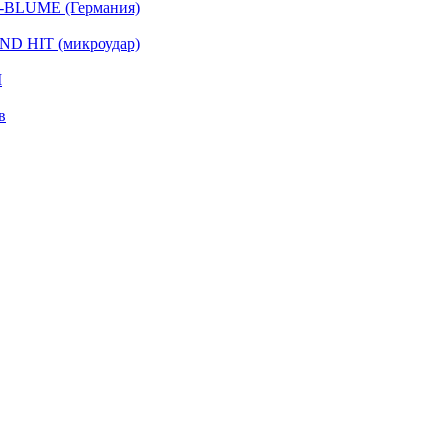
-BLUME (Германия)
D HIT (микроудар)
I
в