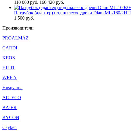
110 000
руб.
160 420 руб.
Патрубок (адаптер) под пылесос дрели Diam ML-160/2HI
1 500
руб.
Производители
PROALMAZ
CARDI
KEOS
HILTI
WEKA
Husqvarna
ALTECO
BAIER
BYCON
Cayken