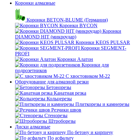
Коронки алмазные
Коронки BETON-BLUME (Германия)
Коронки BYCON
Коронки
DIAMOND HIT (микроудар)
Коронки KEOS PULSAR
Коронки SEGMENT-
PROFI
Коронки Алатон
Коронки для
подрозетников
С хвостовиком М-22
Оборудование для алмазной резки
Бетонорезы
Канатная резка
Кольцерезы
Плиткорезы и камнерезы
Резчики швов
Стенорезы
Штроборезы
Диски алмазные
По бетону и кирпичу
По асфальту