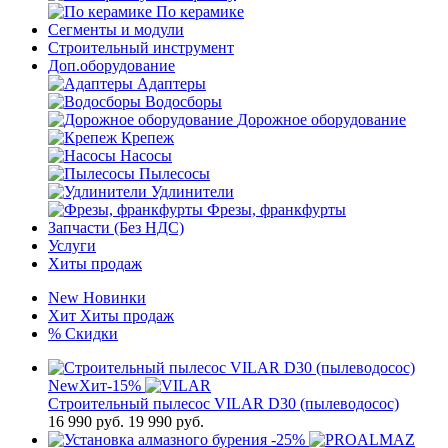
По керамике
Сегменты и модули
Строительный инструмент
Доп.оборудование
Адаптеры
Водосборы
Дорожное оборудование
Крепеж
Насосы
Пылесосы
Удлинители
Фрезы, франкфурты
Запчасти (Без НДС)
Услуги
Хиты продаж
New
Новинки
Хит
Хиты продаж
%
Скидки
New
Хит
-15%
Строительный пылесос VILAR D30 (пылеводосос)
16 990
руб.
19 990 руб.
-25%