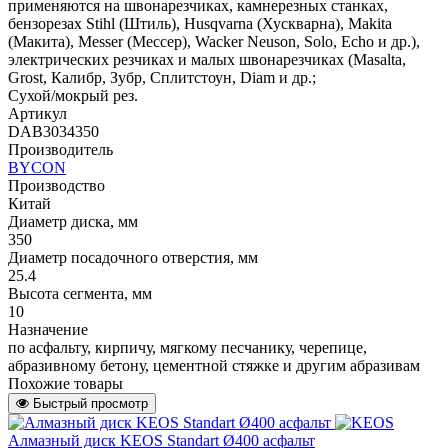
применяются на швонарезчиках, камнерезныx станках,
бензорезах Stihl (Штиль), Husqvarna (Хускварна), Makita
(Макита), Messer (Мессер), Wacker Neuson, Solo, Echo и др.),
электрических резчиках и малых швонарезчиках (Masalta,
Grost, Калибр, Зубр, Сплитстоун, Diam и др.;
Сухой/мокрый рез.
Артикул
DAB3034350
Производитель
BYCON
Производство
Китай
Диаметр диска, мм
350
Диаметр посадочного отверстия, мм
25.4
Высота сегмента, мм
10
Назначение
по асфальту, кирпичу, мягкому песчанику, черепице,
абразивному бетону, цементной стяжке и другим абразивам
Похожие товары
Быстрый просмотр
Алмазный диск KEOS Standart Ø400 асфальт