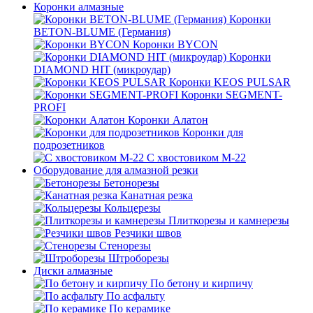
Коронки алмазные
Коронки
BETON-BLUME (Германия)
Коронки BYCON
Коронки
DIAMOND HIT (микроудар)
Коронки KEOS PULSAR
Коронки SEGMENT-
PROFI
Коронки Алатон
Коронки для
подрозетников
С хвостовиком М-22
Оборудование для алмазной резки
Бетонорезы
Канатная резка
Кольцерезы
Плиткорезы и камнерезы
Резчики швов
Стенорезы
Штроборезы
Диски алмазные
По бетону и кирпичу
По асфальту
По керамике