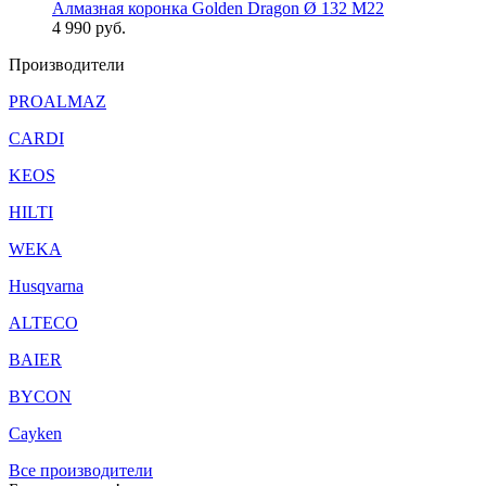
Алмазная коронка Golden Dragon Ø 132 М22
4 990
руб.
Производители
PROALMAZ
CARDI
KEOS
HILTI
WEKA
Husqvarna
ALTECO
BAIER
BYCON
Cayken
Все производители