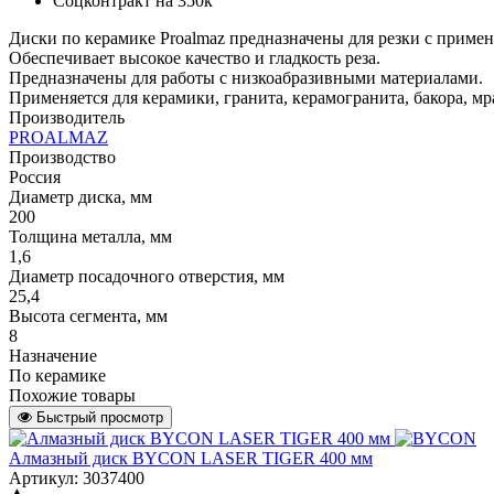
Соцконтракт на
350к
Диски по керамике Proalmaz предназначены для резки с приме
Обеспечивает высокое качество и гладкость реза.
Предназначены для работы с низкоабразивными материалами.
Применяется для керамики, гранита, керамогранита, бакора, м
Производитель
PROALMAZ
Производство
Россия
Диаметр диска, мм
200
Толщина металла, мм
1,6
Диаметр посадочного отверстия, мм
25,4
Высота сегмента, мм
8
Назначение
По керамике
Похожие товары
Быстрый просмотр
Алмазный диск BYCON LASER TIGER 400 мм
Артикул: 3037400