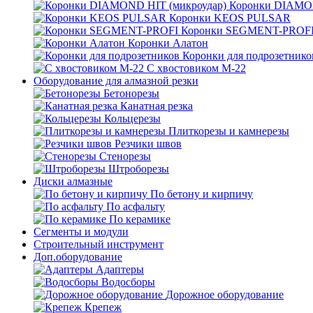
Коронки DIAMON
Коронки KEOS PULSAR
Коронки SEGMENT-PROF
Коронки Алатон
Коронки для подрозетнико
С хвостовиком М-22
Оборудование для алмазной резки
Бетонорезы
Канатная резка
Кольцерезы
Плиткорезы и камнерезы
Резчики швов
Стенорезы
Штроборезы
Диски алмазные
По бетону и кирпичу
По асфальту
По керамике
Сегменты и модули
Строительный инструмент
Доп.оборудование
Адаптеры
Водосборы
Дорожное оборудование
Крепеж