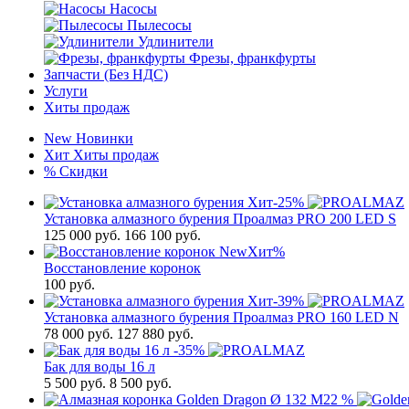
Насосы
Пылесосы
Удлинители
Фрезы, франкфурты
Запчасти (Без НДС)
Услуги
Хиты продаж
New
Новинки
Хит
Хиты продаж
%
Скидки
Хит
-25%
Установка алмазного бурения Проалмаз PRO 200 LED S
125 000
руб.
166 100 руб.
New
Хит
%
Восстановление коронок
100
руб.
Хит
-39%
Установка алмазного бурения Проалмаз PRO 160 LED N
78 000
руб.
127 880 руб.
-35%
Бак для воды 16 л
5 500
руб.
8 500 руб.
%