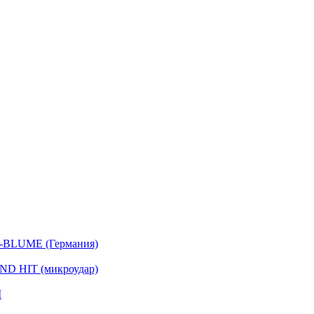
-BLUME (Германия)
D HIT (микроудар)
I