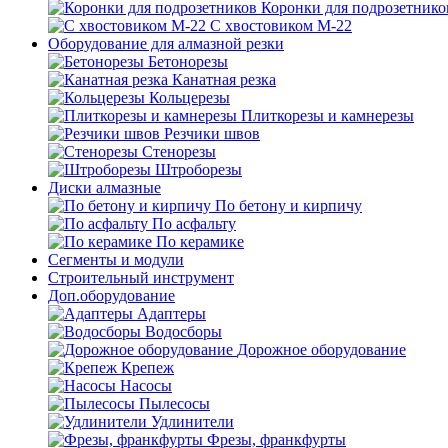
Коронки для подрозетнико
С хвостовиком М-22
Оборудование для алмазной резки
Бетонорезы
Канатная резка
Кольцерезы
Плиткорезы и камнерезы
Резчики швов
Стенорезы
Штроборезы
Диски алмазные
По бетону и кирпичу
По асфальту
По керамике
Сегменты и модули
Строительный инструмент
Доп.оборудование
Адаптеры
Водосборы
Дорожное оборудование
Крепеж
Насосы
Пылесосы
Удлинители
Фрезы, франкфурты