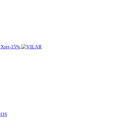
w
Хит
-15%