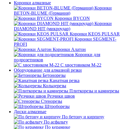
Коронки алмазные
Коронки
BETON-BLUME (Германия)
Коронки BYCON
Коронки
DIAMOND HIT (микроудар)
Коронки KEOS PULSAR
Коронки SEGMENT-
PROFI
Коронки Алатон
Коронки для
подрозетников
С хвостовиком М-22
Оборудование для алмазной резки
Бетонорезы
Канатная резка
Кольцерезы
Плиткорезы и камнерезы
Резчики швов
Стенорезы
Штроборезы
Диски алмазные
По бетону и кирпичу
По асфальту
По керамике