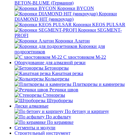
BETON-BLUME (Германия)
Коронки BYCON
Коронки
DIAMOND HIT (микроудар)
Коронки KEOS PULSAR
Коронки SEGMENT-
PROFI
Коронки Алатон
Коронки для
подрозетников
С хвостовиком М-22
Оборудование для алмазной резки
Бетонорезы
Канатная резка
Кольцерезы
Плиткорезы и камнерезы
Резчики швов
Стенорезы
Штроборезы
Диски алмазные
По бетону и кирпичу
По асфальту
По керамике
Сегменты и модули
Строительный инструмент