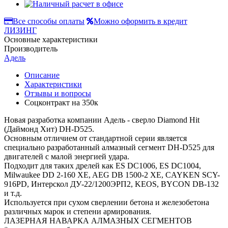
Все способы оплаты
Можно оформить в кредит
ЛИЗИНГ
Основные характеристики
Производитель
Адель
Описание
Характеристики
Отзывы и вопросы
Соцконтракт на
350к
Новая разработка компании Адель - сверло Diamond Hit
(Даймонд Хит) DH-D525.
Основным отличием от стандартной серии является
специально разработанный алмазный сегмент DH-D525 для
двигателей с малой энергией удара.
Подходит для таких дрелей как ES DC1006, ES DC1004,
Milwaukee DD 2-160 XE, AEG DB 1500-2 XE, CAYKEN SCY-
916PD, Интерскол ДУ-22/1200ЭРП2, KEOS, BYCON DB-132
и т.д.
Используется при сухом сверлении бетона и железобетона
различных марок и степени армирования.
ЛAЗЕPНАЯ HАВАРКА AЛМAЗНЫХ CЕГМEНTОB