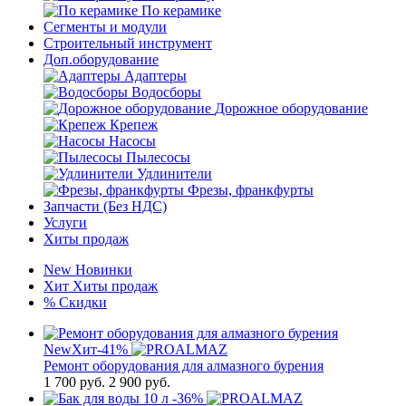
По керамике
Сегменты и модули
Строительный инструмент
Доп.оборудование
Адаптеры
Водосборы
Дорожное оборудование
Крепеж
Насосы
Пылесосы
Удлинители
Фрезы, франкфурты
Запчасти (Без НДС)
Услуги
Хиты продаж
New
Новинки
Хит
Хиты продаж
%
Скидки
New
Хит
-41%
Ремонт оборудования для алмазного бурения
1 700
руб.
2 900 руб.
-36%