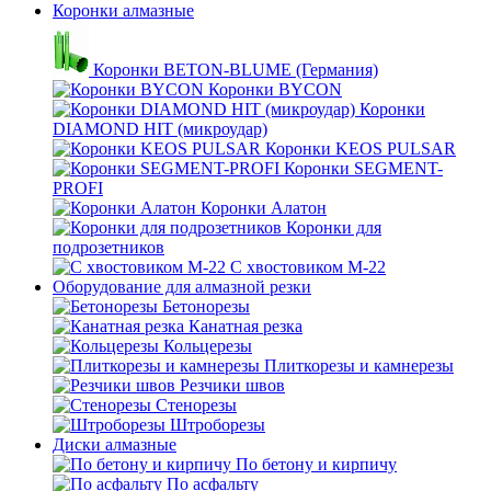
Коронки алмазные
Коронки BETON-BLUME (Германия)
Коронки BYCON
Коронки
DIAMOND HIT (микроудар)
Коронки KEOS PULSAR
Коронки SEGMENT-
PROFI
Коронки Алатон
Коронки для
подрозетников
С хвостовиком М-22
Оборудование для алмазной резки
Бетонорезы
Канатная резка
Кольцерезы
Плиткорезы и камнерезы
Резчики швов
Стенорезы
Штроборезы
Диски алмазные
По бетону и кирпичу
По асфальту