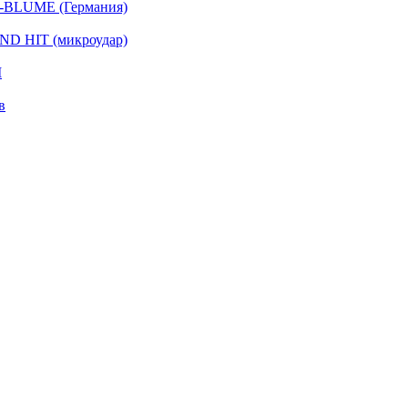
-BLUME (Германия)
D HIT (микроудар)
I
в