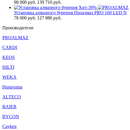
98 000
руб.
139 710 руб.
Хит
-39%
Установка алмазного бурения Проалмаз PRO 160 LED N
78 000
руб.
127 880 руб.
Производители
PROALMAZ
CARDI
KEOS
HILTI
WEKA
Husqvarna
ALTECO
BAIER
BYCON
Cayken