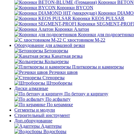
Коронки BETON
Коронки BYCON
Коронки DIAMON
Коронки KEOS PULSAR
Коронки SEGMENT-PROF
Коронки Алатон
Коронки для подрозетнико
С хвостовиком М-22
Оборудование для алмазной резки
Бетонорезы
Канатная резка
Кольцерезы
Плиткорезы и камнерезы
Резчики швов
Стенорезы
Штроборезы
Диски алмазные
По бетону и кирпичу
По асфальту
По керамике
Сегменты и модули
Строительный инструмент
Доп.оборудование
Адаптеры
Водосборы