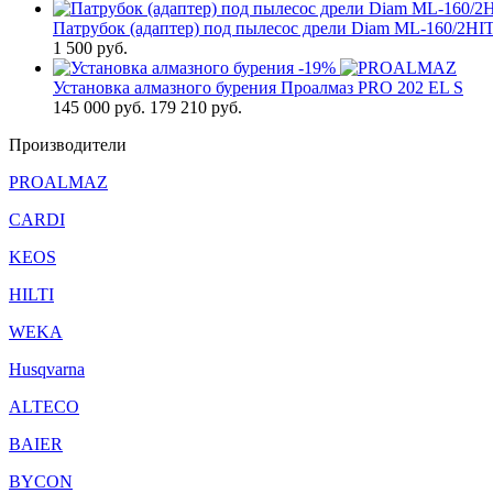
Патрубок (адаптер) под пылесос дрели Diam ML-160/2HI
1 500
руб.
-19%
Установка алмазного бурения Проалмаз PRO 202 EL S
145 000
руб.
179 210 руб.
Производители
PROALMAZ
CARDI
KEOS
HILTI
WEKA
Husqvarna
ALTECO
BAIER
BYCON