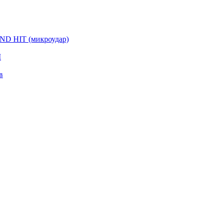
D HIT (микроудар)
I
в