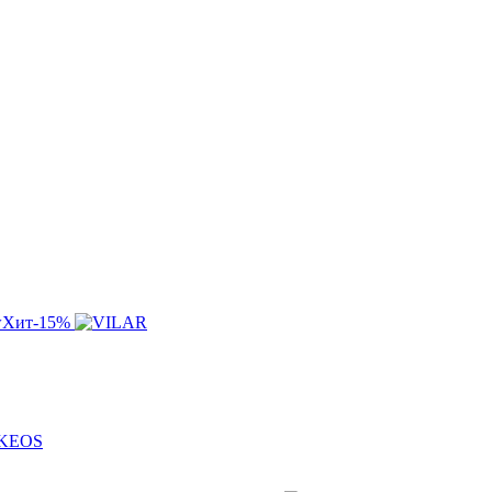
w
Хит
-15%