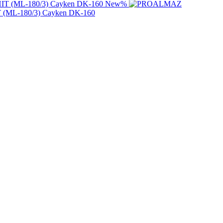
New
%
T (ML-180/3) Cayken DK-160