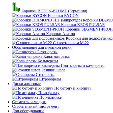
Коронки BETON-BLUME (Германия)
Коронки BYCON
Коронки DIAMON
Коронки KEOS PULSAR
Коронки SEGMENT-PROF
Коронки Алатон
Коронки для подрозетнико
С хвостовиком М-22
Оборудование для алмазной резки
Бетонорезы
Канатная резка
Кольцерезы
Плиткорезы и камнерезы
Резчики швов
Стенорезы
Штроборезы
Диски алмазные
По бетону и кирпичу
По асфальту
По керамике
Сегменты и модули
Строительный инструмент
Доп.оборудование