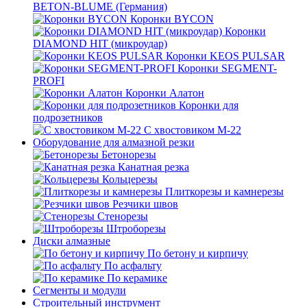
BETON-BLUME (Германия)
Коронки BYCON
Коронки
DIAMOND HIT (микроудар)
Коронки KEOS PULSAR
Коронки SEGMENT-
PROFI
Коронки Алатон
Коронки для
подрозетников
С хвостовиком М-22
Оборудование для алмазной резки
Бетонорезы
Канатная резка
Кольцерезы
Плиткорезы и камнерезы
Резчики швов
Стенорезы
Штроборезы
Диски алмазные
По бетону и кирпичу
По асфальту
По керамике
Сегменты и модули
Строительный инструмент