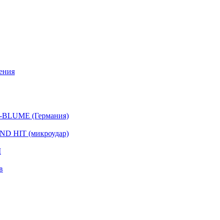
ения
-BLUME (Германия)
D HIT (микроудар)
I
в