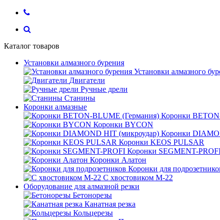
Каталог товаров
Установки алмазного бурения
Установки алмазного бур
Двигатели
Ручные дрели
Станины
Коронки алмазные
Коронки BETON
Коронки BYCON
Коронки DIAMON
Коронки KEOS PULSAR
Коронки SEGMENT-PROF
Коронки Алатон
Коронки для подрозетнико
С хвостовиком М-22
Оборудование для алмазной резки
Бетонорезы
Канатная резка
Кольцерезы