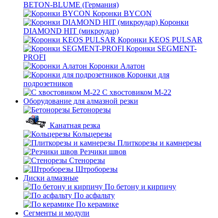
BETON-BLUME (Германия)
Коронки BYCON
Коронки
DIAMOND HIT (микроудар)
Коронки KEOS PULSAR
Коронки SEGMENT-
PROFI
Коронки Алатон
Коронки для
подрозетников
С хвостовиком М-22
Оборудование для алмазной резки
Бетонорезы
Канатная резка
Кольцерезы
Плиткорезы и камнерезы
Резчики швов
Стенорезы
Штроборезы
Диски алмазные
По бетону и кирпичу
По асфальту
По керамике
Сегменты и модули