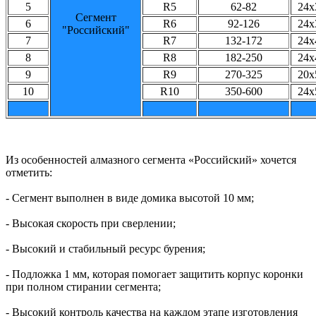
5
R5
62-82
24х
Сегмент
6
R6
92-126
24х
"Российский"
7
R7
132-172
24х
8
R8
182-250
24х
9
R9
270-325
20х
10
R10
350-600
24х
Из особенностей алмазного сегмента «Российский» хочется
отметить:
- Сегмент выполнен в виде домика высотой 10 мм;
- Высокая скорость при сверлении;
- Высокий и стабильный ресурс бурения;
- Подложка 1 мм, которая помогает защитить корпус коронки
при полном стирании сегмента;
- Высокий контроль качества на каждом этапе изготовления