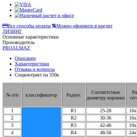
Все способы оплаты
Можно оформить в кредит
ЛИЗИНГ
Основные характеристики
Производитель
PROALMAZ
Описание
Характеристики
Отзывы и вопросы
Соцконтракт на
350к
Соответствие
Ра
№ п/п
классификатор
Радиус
диаметру коронки
сег
1
R1
25-28
16х
2
R2
30-36
16х
3
R3
42-46
19х
4
R4
48-56
24х