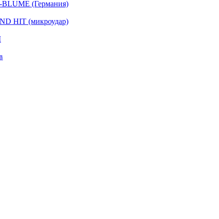
-BLUME (Германия)
D HIT (микроудар)
I
в