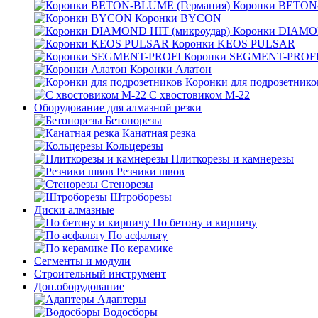
Коронки BETON
Коронки BYCON
Коронки DIAMON
Коронки KEOS PULSAR
Коронки SEGMENT-PROF
Коронки Алатон
Коронки для подрозетнико
С хвостовиком М-22
Оборудование для алмазной резки
Бетонорезы
Канатная резка
Кольцерезы
Плиткорезы и камнерезы
Резчики швов
Стенорезы
Штроборезы
Диски алмазные
По бетону и кирпичу
По асфальту
По керамике
Сегменты и модули
Строительный инструмент
Доп.оборудование
Адаптеры
Водосборы