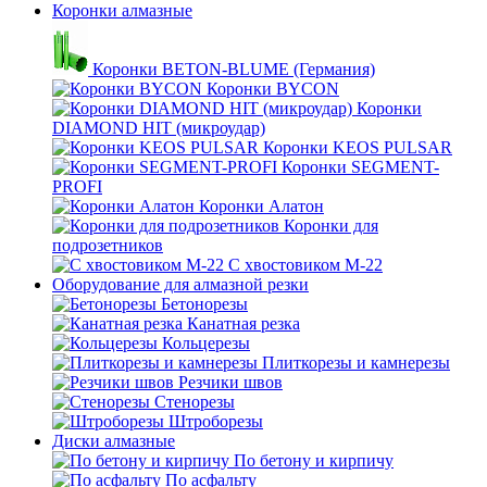
Коронки алмазные
Коронки BETON-BLUME (Германия)
Коронки BYCON
Коронки
DIAMOND HIT (микроудар)
Коронки KEOS PULSAR
Коронки SEGMENT-
PROFI
Коронки Алатон
Коронки для
подрозетников
С хвостовиком М-22
Оборудование для алмазной резки
Бетонорезы
Канатная резка
Кольцерезы
Плиткорезы и камнерезы
Резчики швов
Стенорезы
Штроборезы
Диски алмазные
По бетону и кирпичу
По асфальту