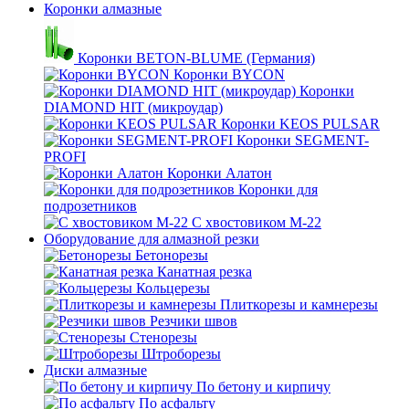
Коронки алмазные
Коронки BETON-BLUME (Германия)
Коронки BYCON
Коронки
DIAMOND HIT (микроудар)
Коронки KEOS PULSAR
Коронки SEGMENT-
PROFI
Коронки Алатон
Коронки для
подрозетников
С хвостовиком М-22
Оборудование для алмазной резки
Бетонорезы
Канатная резка
Кольцерезы
Плиткорезы и камнерезы
Резчики швов
Стенорезы
Штроборезы
Диски алмазные
По бетону и кирпичу
По асфальту